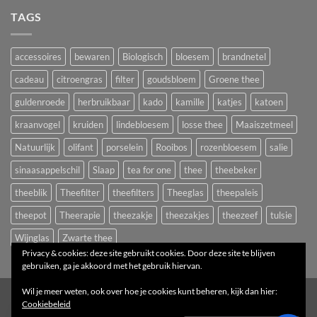
TAGS
accessoires
bewaren
Biologisch
bloesem
brandnetel
cadeau
citroengras
filter
goudsbloem
Groene thee
guldenroede
herbruikbaar
kado
kamille
katjes
katoen
kraanvogel
kruiden
lindebloesem
losse thee
Maaiszetmeel
Natuurlijk
olifant
porselein
Rooibos
rozenbloesem
salie
sinaasappelschil
Slaap
tea for one
thee
theebeker
theeblik
Theefilter
theefilters
Theeglas
theepaleis
theepot
Theerapie
theezakje
theezakjes
theezeef
tulsie
Wijnglas
Zwarte thee
Privacy & cookies: deze site gebruikt cookies. Door deze site te blijven
gebruiken, ga je akkoord met het gebruik hiervan.
Wil je meer weten, ook over hoe je cookies kunt beheren, kijk dan hier:
1
Cookiebeleid