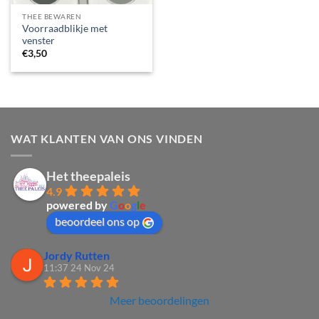
THEE BEWAREN
Voorraadblikje met
venster
€
3,50
WAT KLANTEN VAN ONS VINDEN
Het theepaleis
4.9
powered by
G
o
o
g
l
e
beoordeel ons op
Jordy Rutten
11:37 24 Nov 24
Meer beoordelingen