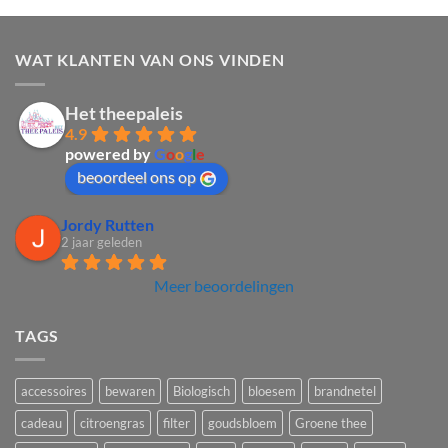
WAT KLANTEN VAN ONS VINDEN
Het theepaleis
4.9
powered by
G
o
o
g
l
e
beoordeel ons op
Jordy Rutten
2 jaar geleden
Meer beoordelingen
TAGS
accessoires
bewaren
Biologisch
bloesem
brandnetel
cadeau
citroengras
filter
goudsbloem
Groene thee