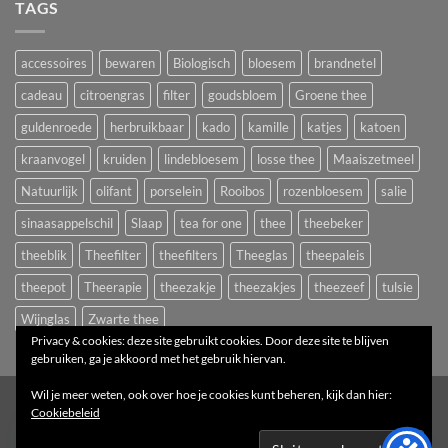
TAGS
accessoires
bewaren
Biologisch
bloesem
brandnetel
cadeau
citroengras
filter
goudsbloem
Groene thee
guldenroede
herbruikbaar
kado
kamille
katjes
katoen
kraanvogel
kruiden
lindebloesem
losse thee
Maaiszetmeel
Natuurlijk
olifant
porselein
Rooibos
rozenbloesem
salie
sinaasappelschil
Slaap
tea for one
thee
theebeker
theeblik
Theefilter
theefilters
Theeglas
theepaleis
theepot
Theerapie
theezakje
theezakjes
theezeef
tulsie
Wijnglas
Zwarte thee
Privacy & cookies: deze site gebruikt cookies. Door deze site te blijven
gebruiken, ga je akkoord met het gebruik hiervan.
Wil je meer weten, ook over hoe je cookies kunt beheren, kijk dan hier:
1
Cookiebeleid
Copyright 2026 ©
Het Theepaleis