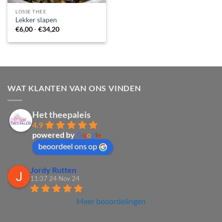
LOSSE THEE
Lekker slapen
Prijsklasse:
€
6,00
-
€
34,20
€6,00
tot
€34,20
WAT KLANTEN VAN ONS VINDEN
Het theepaleis
4.9
powered by
G
o
o
g
l
e
beoordeel ons op
Jordy Rutten
11:37 24 Nov 24
Meer beoordelingen