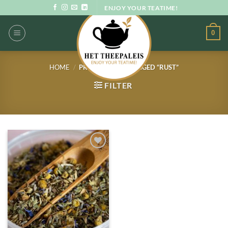
Ga
ENJOY YOUR TEATIME!
naar
inhoud
0
HOME
/
PRODUCTEN GETAGGED “RUST”
FILTER