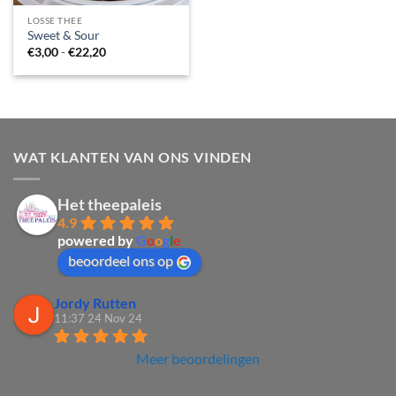
LOSSE THEE
Sweet & Sour
Prijsklasse:
€
3,00
-
€
22,20
€3,00
tot
€22,20
WAT KLANTEN VAN ONS VINDEN
Het theepaleis
4.9
powered by
G
o
o
g
l
e
beoordeel ons op
Jordy Rutten
11:37 24 Nov 24
Meer beoordelingen