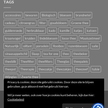
TAGS
accessoires
bewaren
Biologisch
bloesem
brandnetel
cadeau
citroengras
filter
goudsbloem
Groene thee
guldenroede
herbruikbaar
kado
kamille
katjes
katoen
kraanvogel
kruiden
lindebloesem
losse thee
Maaiszetmeel
Natuurlijk
olifant
porselein
Rooibos
rozenbloesem
salie
sinaasappelschil
Slaap
tea for one
thee
theebeker
theeblik
Theefilter
theefilters
Theeglas
theepaleis
theepot
Theerapie
theezakje
theezakjes
theezeef
tulsie
Wijnglas
Zwarte thee
Privacy & cookies: deze site gebruikt cookies. Door deze site te blijven
gebruiken, ga je akkoord met het gebruik hiervan.
Wil je meer weten, ook over hoe je cookies kunt beheren, kijk dan hier:
1
Cookiebeleid
Copyright 2026 ©
Het Theepaleis