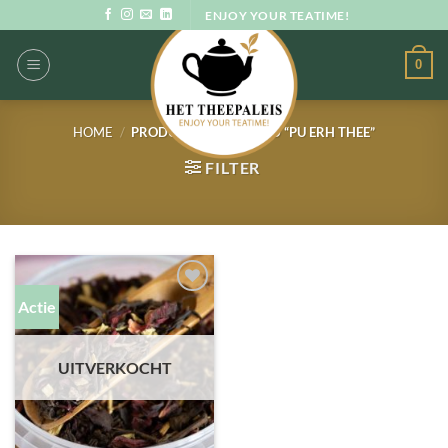
Ga
ENJOY YOUR TEATIME!
naar
inhoud
0
HOME
/
PRODUCTEN GETAGGED “PU ERH THEE”
FILTER
Actie
UITVERKOCHT