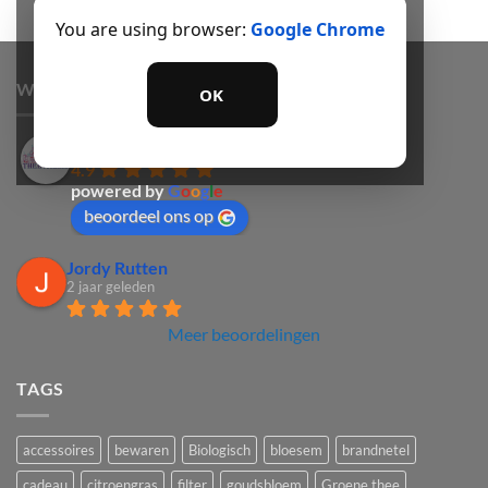
You are using browser:
Google Chrome
WAT KLANTEN VAN ONS VINDEN
OK
Het theepaleis
4.9
powered by
G
o
o
g
l
e
beoordeel ons op
Jordy Rutten
2 jaar geleden
Meer beoordelingen
TAGS
accessoires
bewaren
Biologisch
bloesem
brandnetel
cadeau
citroengras
filter
goudsbloem
Groene thee