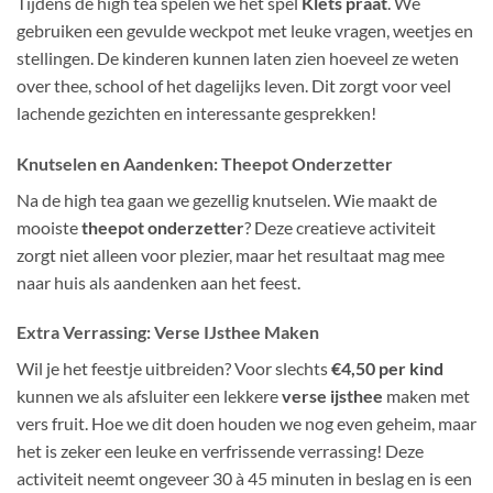
Tijdens de high tea spelen we het spel
Klets praat
. We
gebruiken een gevulde weckpot met leuke vragen, weetjes en
stellingen. De kinderen kunnen laten zien hoeveel ze weten
over thee, school of het dagelijks leven. Dit zorgt voor veel
lachende gezichten en interessante gesprekken!
Knutselen en Aandenken: Theepot Onderzetter
Na de high tea gaan we gezellig knutselen. Wie maakt de
mooiste
theepot onderzetter
? Deze creatieve activiteit
zorgt niet alleen voor plezier, maar het resultaat mag mee
naar huis als aandenken aan het feest.
Extra Verrassing: Verse IJsthee Maken
Wil je het feestje uitbreiden? Voor slechts
€4,50 per kind
kunnen we als afsluiter een lekkere
verse ijsthee
maken met
vers fruit. Hoe we dit doen houden we nog even geheim, maar
het is zeker een leuke en verfrissende verrassing! Deze
activiteit neemt ongeveer 30 à 45 minuten in beslag en is een