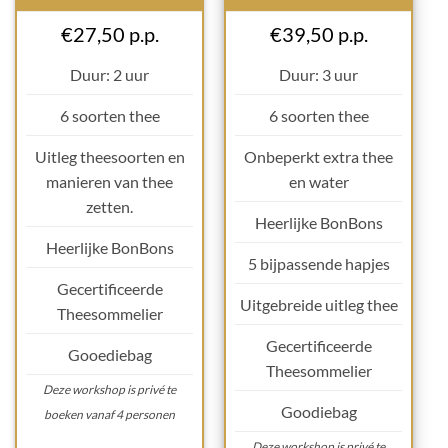
€27,50 p.p.
€39,50 p.p.
Duur: 2 uur
Duur: 3 uur
6 soorten thee
6 soorten thee
Uitleg theesoorten en
Onbeperkt extra thee
manieren van thee
en water
zetten.
Heerlijke BonBons
Heerlijke BonBons
5 bijpassende hapjes
Gecertificeerde
Uitgebreide uitleg thee
Theesommelier
Gecertificeerde
Gooediebag
Theesommelier
Deze workshop is privé te
Goodiebag
boeken vanaf 4 personen
Deze workshop is privé te