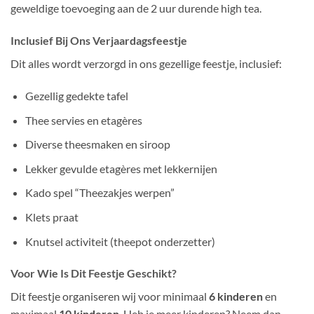
geweldige toevoeging aan de 2 uur durende high tea.
Inclusief Bij Ons Verjaardagsfeestje
Dit alles wordt verzorgd in ons gezellige feestje, inclusief:
Gezellig gedekte tafel
Thee servies en etagères
Diverse theesmaken en siroop
Lekker gevulde etagères met lekkernijen
Kado spel “Theezakjes werpen”
Klets praat
Knutsel activiteit (theepot onderzetter)
Voor Wie Is Dit Feestje Geschikt?
Dit feestje organiseren wij voor minimaal
6 kinderen
en
maximaal
10 kinderen
. Heb je meer kinderen? Neem dan