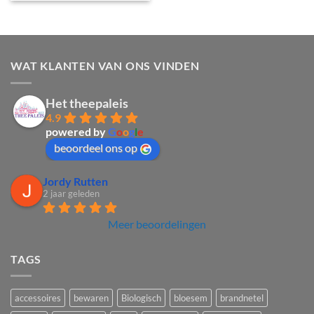
WAT KLANTEN VAN ONS VINDEN
Het theepaleis
4.9
powered by
G
o
o
g
l
e
beoordeel ons op
Jordy Rutten
2 jaar geleden
Meer beoordelingen
TAGS
accessoires
bewaren
Biologisch
bloesem
brandnetel