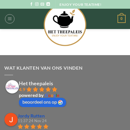
Ga
ENJOY YOUR TEATIME!
naar
inhoud
0
WAT KLANTEN VAN ONS VINDEN
Het theepaleis
4.9
powered by
G
o
o
g
l
e
beoordeel ons op
Jordy Rutten
11:37 24 Nov 24