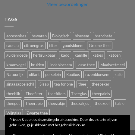
Meer beoordelingen
TAGS
accessoires
bewaren
Biologisch
bloesem
brandnetel
cadeau
citroengras
filter
goudsbloem
Groene thee
guldenroede
herbruikbaar
kado
kamille
katjes
katoen
kraanvogel
kruiden
lindebloesem
losse thee
Maaiszetmeel
Natuurlijk
olifant
porselein
Rooibos
rozenbloesem
salie
sinaasappelschil
Slaap
tea for one
thee
theebeker
theeblik
Theefilter
theefilters
Theeglas
theepaleis
theepot
Theerapie
theezakje
theezakjes
theezeef
tulsie
Wijnglas
Zwarte thee
Privacy & cookies: deze site gebruikt cookies. Door deze site te blijven
gebruiken, ga je akkoord met het gebruik hiervan.