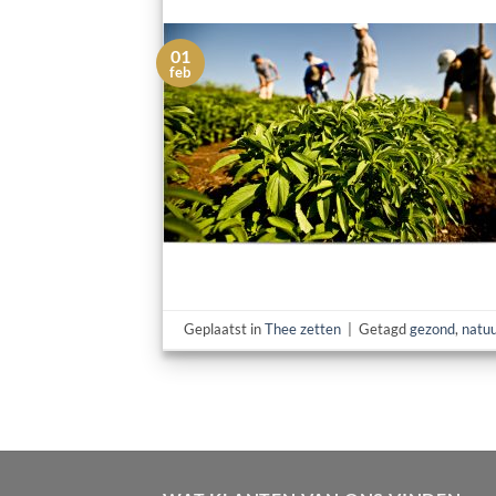
01
feb
Geplaatst in
Thee zetten
|
Getagd
gezond
,
natuu