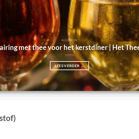
ALGEMEEN
iring met thee voor het kerstdiner | Het The
LEES VERDER
→
stof)