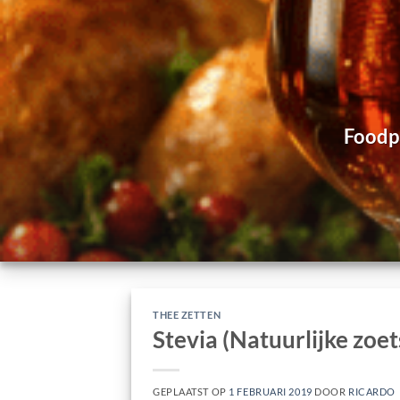
Foodpa
THEE ZETTEN
Stevia (Natuurlijke zoet
GEPLAATST OP
1 FEBRUARI 2019
DOOR
RICARDO