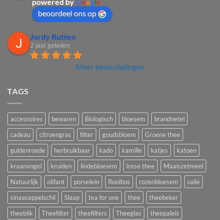
powered by
G
o
o
g
l
e
beoordeel ons op
Jordy Rutten
2 jaar geleden
Meer beoordelingen
TAGS
accessoires
bewaren
Biologisch
bloesem
brandnetel
cadeau
citroengras
filter
goudsbloem
Groene thee
guldenroede
herbruikbaar
kado
kamille
katjes
katoen
kraanvogel
kruiden
lindebloesem
losse thee
Maaiszetmeel
Natuurlijk
olifant
porselein
Rooibos
rozenbloesem
salie
sinaasappelschil
Slaap
tea for one
thee
theebeker
theeblik
Theefilter
theefilters
Theeglas
theepaleis