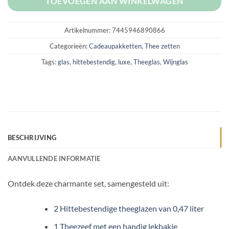
TOEVOEGEN AAN WINKELWAGEN
Artikelnummer:
7445946890866
Categorieën:
Cadeaupakketten
,
Thee zetten
Tags:
glas
,
hittebestendig
,
luxe
,
Theeglas
,
Wijnglas
BESCHRIJVING
AANVULLENDE INFORMATIE
Ontdek deze charmante set, samengesteld uit:
2 Hittebestendige theeglazen van 0,47 liter
1 Theezeef met een handig lekbakje