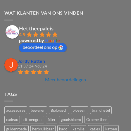
WAT KLANTEN VAN ONS VINDEN
Het theepaleis
4.9
powered by
G
o
o
g
l
e
beoordeel ons op
Jordy Rutten
11:37 24 Nov 24
Meer beoordelingen
TAGS
accessoires
bewaren
Biologisch
bloesem
brandnetel
cadeau
citroengras
filter
goudsbloem
Groene thee
guldenroede
herbruikbaar
kado
kamille
katjes
katoen