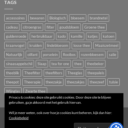
TAGS
accessoires
bewaren
Biologisch
bloesem
brandnetel
cadeau
citroengras
filter
goudsbloem
Groene thee
guldenroede
herbruikbaar
kado
kamille
katjes
katoen
kraanvogel
kruiden
lindebloesem
losse thee
Maaiszetmeel
Natuurlijk
olifant
porselein
Rooibos
rozenbloesem
salie
sinaasappelschil
Slaap
tea for one
thee
theebeker
theeblik
Theefilter
theefilters
Theeglas
theepaleis
theepot
Theerapie
theezakje
theezakjes
theezeef
tulsie
Wijnglas
Zwarte thee
Privacy & cookies: deze site gebruikt cookies. Door deze site te blijven
gebruiken, ga je akkoord met het gebruik hiervan.
Wil je meer weten, ook over hoe je cookies kunt beheren, kijk dan hier:
1
Cookiebeleid
Copyright 2026 ©
Het Theepaleis