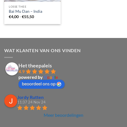
LOSSE THEE
Bai Mu Dan – India
Prijsklasse:
€
4,00
-
€
55,50
€4,00
tot
€55,50
WAT KLANTEN VAN ONS VINDEN
Het theepaleis
4.9
powered by
G
o
o
g
l
e
beoordeel ons op
Jordy Rutten
11:37 24 Nov 24
Meer beoordelingen