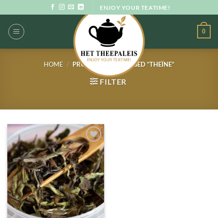
Ga
ENJOY YOUR TEATIME!
naar
inhoud
0
HOME
/
PRODUCTEN GETAGGED “THEÏNE”
FILTER