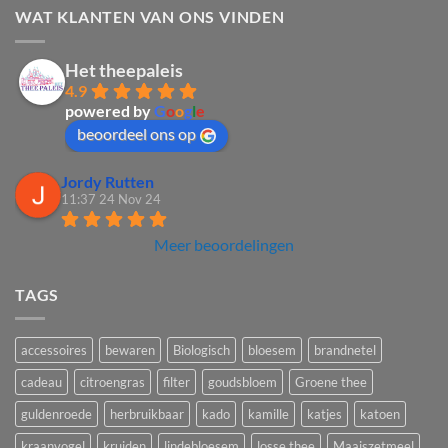
WAT KLANTEN VAN ONS VINDEN
Het theepaleis
4.9
powered by
G
o
o
g
l
e
beoordeel ons op
Jordy Rutten
11:37 24 Nov 24
Meer beoordelingen
TAGS
accessoires
bewaren
Biologisch
bloesem
brandnetel
cadeau
citroengras
filter
goudsbloem
Groene thee
guldenroede
herbruikbaar
kado
kamille
katjes
katoen
kraanvogel
kruiden
lindebloesem
losse thee
Maaiszetmeel