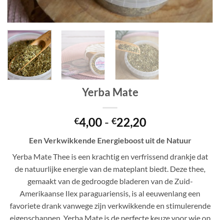
Yerba Mate
Prijsklasse:
4,00
-
22,20
€
€
€4,00
Een Verkwikkende Energieboost uit de Natuur
tot
€22,20
Yerba Mate Thee is een krachtig en verfrissend drankje dat
de natuurlijke energie van de mateplant biedt. Deze thee,
gemaakt van de gedroogde bladeren van de Zuid-
Amerikaanse Ilex paraguariensis, is al eeuwenlang een
favoriete drank vanwege zijn verkwikkende en stimulerende
eigenschappen. Yerba Mate is de perfecte keuze voor wie op