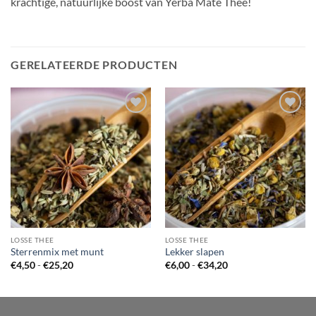
krachtige, natuurlijke boost van Yerba Mate Thee!
GERELATEERDE PRODUCTEN
LOSSE THEE
LOSSE THEE
Sterrenmix met munt
Lekker slapen
Prijsklasse:
Prijsklasse:
€
4,50
-
€
25,20
€
6,00
-
€
34,20
€4,50
€6,00
tot
tot
€25,20
€34,20