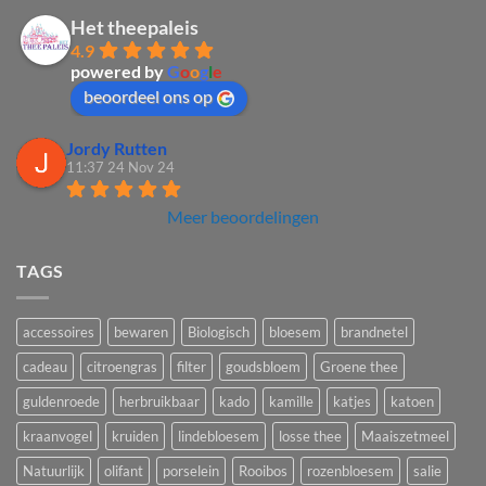
Het theepaleis
4.9
powered by
G
o
o
g
l
e
beoordeel ons op
Jordy Rutten
11:37 24 Nov 24
Meer beoordelingen
TAGS
accessoires
bewaren
Biologisch
bloesem
brandnetel
cadeau
citroengras
filter
goudsbloem
Groene thee
guldenroede
herbruikbaar
kado
kamille
katjes
katoen
kraanvogel
kruiden
lindebloesem
losse thee
Maaiszetmeel
Natuurlijk
olifant
porselein
Rooibos
rozenbloesem
salie