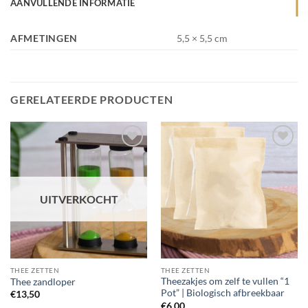
AANVULLENDE INFORMATIE
AFMETINGEN
5,5 × 5,5 cm
GERELATEERDE PRODUCTEN
UITVERKOCHT
THEE ZETTEN
THEE ZETTEN
Theezakjes om zelf te vullen “1
Thee zandloper
Pot” | Biologisch afbreekbaar
€
13,50
€
6,00