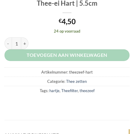
Thee-ei Hart | 5.5cm
4,50
€
24 op voorraad
Thee-ei Hart | 5.5cm aantal
TOEVOEGEN AAN WINKELWAGEN
Artikelnummer:
theezeef-hart
Categorie:
Thee zetten
Tags:
hartje
,
Theefilter
,
theezeef