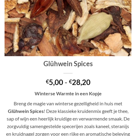
Glühwein Spices
Prijsklasse:
5,00
-
28,20
€
€
€5,00
Winterse Warmte in een Kopje
tot
€28,20
Breng de magie van winterse gezelligheid in huis met
Glühwein Spices
! Deze klassieke kruidenmix geeft je thee,
sap of wijn een heerlijk kruidige en verwarmende smaak. De
zorgvuldig samengestelde specerijen zoals kaneel, steranijs
en kruidnagel zorgen voor een rijke en aromatische beleving