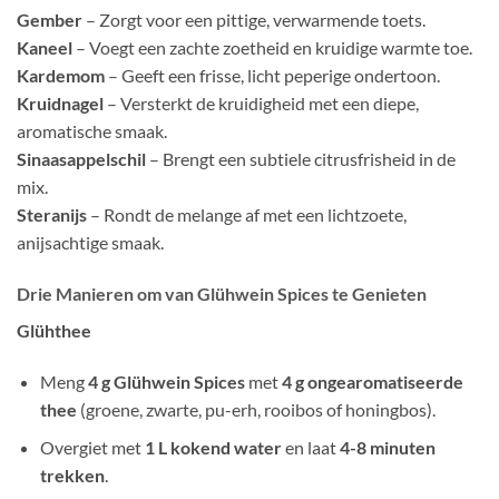
Gember
– Zorgt voor een pittige, verwarmende toets.
Kaneel
– Voegt een zachte zoetheid en kruidige warmte toe.
Kardemom
– Geeft een frisse, licht peperige ondertoon.
Kruidnagel
– Versterkt de kruidigheid met een diepe,
aromatische smaak.
Sinaasappelschil
– Brengt een subtiele citrusfrisheid in de
mix.
Steranijs
– Rondt de melange af met een lichtzoete,
anijsachtige smaak.
Drie Manieren om van Glühwein Spices te Genieten
Glühthee
Meng
4 g Glühwein Spices
met
4 g ongearomatiseerde
thee
(groene, zwarte, pu-erh, rooibos of honingbos).
Overgiet met
1 L kokend water
en laat
4-8 minuten
trekken
.