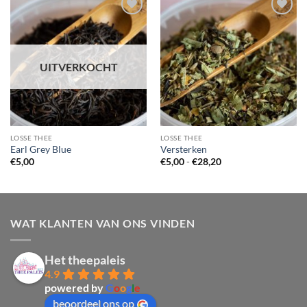
UITVERKOCHT
LOSSE THEE
LOSSE THEE
Earl Grey Blue
Versterken
Prijsklasse:
€
5,00
€
5,00
-
€
28,20
€5,00
tot
€28,20
WAT KLANTEN VAN ONS VINDEN
Het theepaleis
4.9
powered by
G
o
o
g
l
e
beoordeel ons op