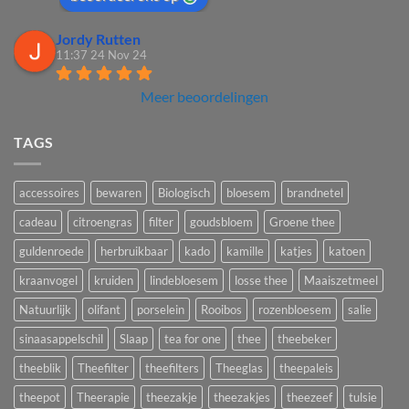
Jordy Rutten
11:37 24 Nov 24
Meer beoordelingen
TAGS
accessoires
bewaren
Biologisch
bloesem
brandnetel
cadeau
citroengras
filter
goudsbloem
Groene thee
guldenroede
herbruikbaar
kado
kamille
katjes
katoen
kraanvogel
kruiden
lindebloesem
losse thee
Maaiszetmeel
Natuurlijk
olifant
porselein
Rooibos
rozenbloesem
salie
sinaasappelschil
Slaap
tea for one
thee
theebeker
theeblik
Theefilter
theefilters
Theeglas
theepaleis
theepot
Theerapie
theezakje
theezakjes
theezeef
tulsie