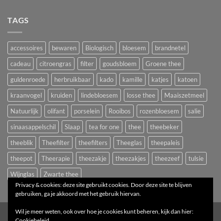
TAGS
accessoires
bewaren
Biologisch
bloesem
brandnetel
cadeau
citroengras
filter
goudsbloem
Groene thee
guldenroede
herbruikbaar
kado
kamille
katjes
katoen
kraanvogel
kruiden
lindebloesem
losse thee
Maaiszetmeel
Natuurlijk
olifant
porselein
Rooibos
rozenbloesem
salie
sinaasappelschil
Slaap
tea for one
thee
theebeker
theeblik
Theefilter
theefilters
Theeglas
theepaleis
theepot
Theerapie
theezakje
theezakjes
theezeef
tulsie
Wijnglas
Zwarte thee
Privacy & cookies: deze site gebruikt cookies. Door deze site te blijven
gebruiken, ga je akkoord met het gebruik hiervan.
Wil je meer weten, ook over hoe je cookies kunt beheren, kijk dan hier:
1
Cookiebeleid