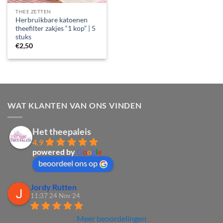
THEE ZETTEN
Herbruikbare katoenen
theefilter zakjes “1 kop” | 5
stuks
€
2,50
WAT KLANTEN VAN ONS VINDEN
Het theepaleis
4.9
powered by
G
o
o
g
l
e
beoordeel ons op
Jordy Rutten
11:37 24 Nov 24
Meer beoordelingen