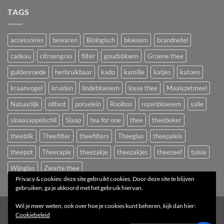
TAGS
accessoires
bewaren
Biologisch
bloesem
brandnetel
cadeau
citroengras
filter
goudsbloem
Groene thee
guldenroede
herbruikbaar
kado
kamille
katjes
katoen
kraanvogel
kruiden
lindebloesem
losse thee
Maaiszetmeel
Natuurlijk
olifant
porselein
Rooibos
rozenbloesem
salie
sinaasappelschil
Slaap
tea for one
thee
theebeker
theeblik
Theefilter
theefilters
Theeglas
theepaleis
theepot
Theerapie
theezakje
theezakjes
theezeef
tulsie
Wijnglas
Zwarte thee
Privacy & cookies: deze site gebruikt cookies. Door deze site te blijven
gebruiken, ga je akkoord met het gebruik hiervan.
Wil je meer weten, ook over hoe je cookies kunt beheren, kijk dan hier:
1
Cookiebeleid