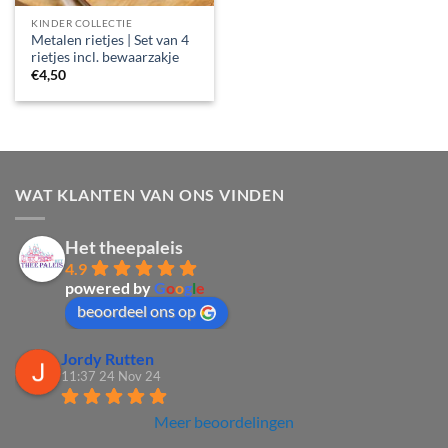
KINDER COLLECTIE
Metalen rietjes | Set van 4
rietjes incl. bewaarzakje
€
4,50
WAT KLANTEN VAN ONS VINDEN
Het theepaleis
4.9
powered by
G
o
o
g
l
e
beoordeel ons op
Jordy Rutten
11:37 24 Nov 24
Meer beoordelingen