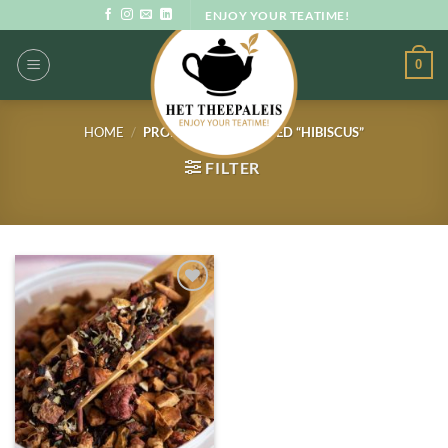
Ga
ENJOY YOUR TEATIME!
naar
inhoud
0
HOME
/
PRODUCTEN GETAGGED “HIBISCUS”
FILTER