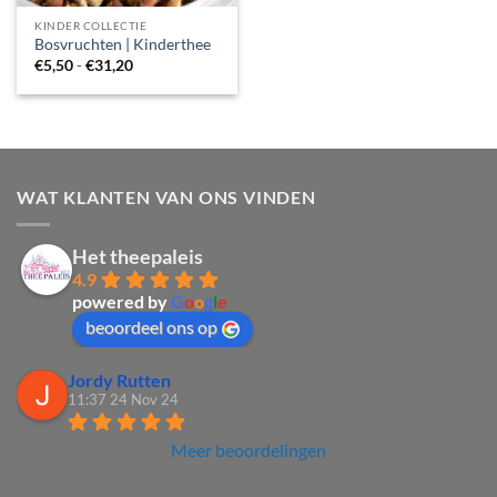
KINDER COLLECTIE
Bosvruchten | Kinderthee
Prijsklasse:
€
5,50
-
€
31,20
€5,50
tot
€31,20
WAT KLANTEN VAN ONS VINDEN
Het theepaleis
4.9
powered by
G
o
o
g
l
e
beoordeel ons op
Jordy Rutten
11:37 24 Nov 24
Meer beoordelingen