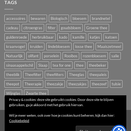
TAGS
accessoires
bewaren
Biologisch
bloesem
brandnetel
cadeau
citroengras
filter
goudsbloem
Groene thee
guldenroede
herbruikbaar
kado
kamille
katjes
katoen
kraanvogel
kruiden
lindebloesem
losse thee
Maaiszetmeel
Natuurlijk
olifant
porselein
Rooibos
rozenbloesem
salie
sinaasappelschil
Slaap
tea for one
thee
theebeker
theeblik
Theefilter
theefilters
Theeglas
theepaleis
theepot
Theerapie
theezakje
theezakjes
theezeef
tulsie
Wijnglas
Zwarte thee
Privacy & cookies: deze site gebruikt cookies. Door deze site te blijven
gebruiken, ga je akkoord met het gebruik hiervan.
Wil je meer weten, ook over hoe je cookies kunt beheren, kijk dan hier:
1
Cookiebeleid
Copyright 2026 ©
Het Theepaleis