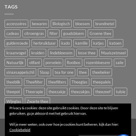
TAGS
accessoires
bewaren
Biologisch
bloesem
brandnetel
cadeau
citroengras
filter
goudsbloem
Groene thee
guldenroede
herbruikbaar
kado
kamille
katjes
katoen
kraanvogel
kruiden
lindebloesem
losse thee
Maaiszetmeel
Natuurlijk
olifant
porselein
Rooibos
rozenbloesem
salie
sinaasappelschil
Slaap
tea for one
thee
theebeker
theeblik
Theefilter
theefilters
Theeglas
theepaleis
theepot
Theerapie
theezakje
theezakjes
theezeef
tulsie
Wijnglas
Zwarte thee
Privacy & cookies: deze site gebruikt cookies. Door deze site te blijven
gebruiken, ga je akkoord met het gebruik hiervan.
Wil je meer weten, ook over hoe je cookies kunt beheren, kijk dan hier:
1
Cookiebeleid