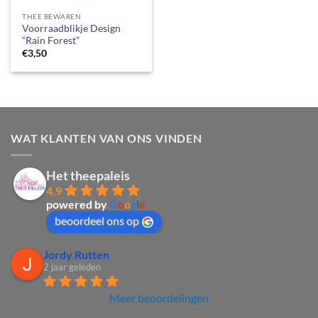
THEE BEWAREN
Voorraadblikje Design
“Rain Forest”
€
3,50
WAT KLANTEN VAN ONS VINDEN
Het theepaleis
4.9
powered by
G
o
o
g
l
e
beoordeel ons op
Jordy Rutten
2 jaar geleden
Meer beoordelingen